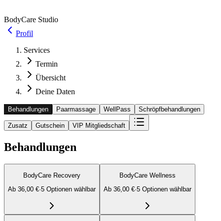
BodyCare Studio
Profil
Services
Termin
Übersicht
Deine Daten
Behandlungen
Paarmassage
WellPass
Schröpfbehandlungen
Zusatz
Gutschein
VIP Mitgliedschaft
Behandlungen
BodyCare Recovery
BodyCare Wellness
Ab
36,00 €
·
5
Option
en
wählbar
Ab
36,00 €
·
5
Option
en
wählbar