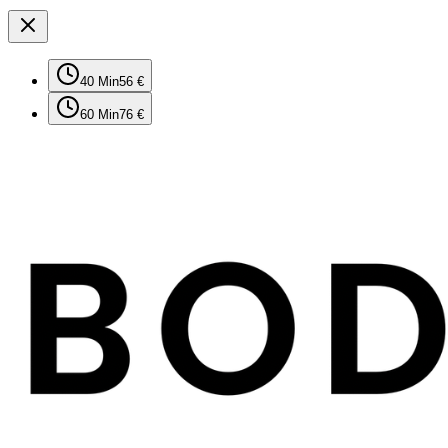
40
Min
56 €
60
Min
76 €