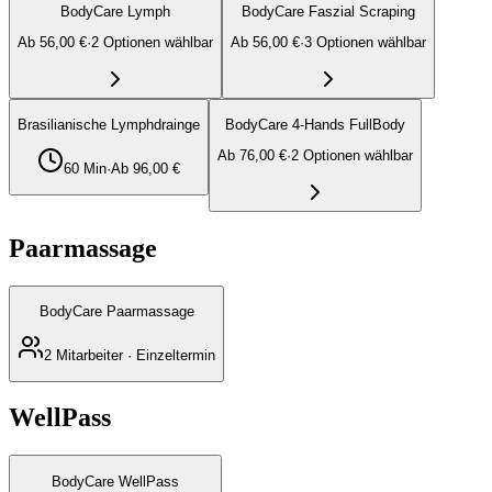
BodyCare Lymph
BodyCare Faszial Scraping
Ab
56,00 €
·
2
Option
en
wählbar
Ab
56,00 €
·
3
Option
en
wählbar
Brasilianische Lymphdrainge
BodyCare 4-Hands FullBody
Ab
76,00 €
·
2
Option
en
wählbar
60
Min
·
Ab
96,00 €
Paarmassage
BodyCare Paarmassage
2
Mitarbeiter · Einzeltermin
WellPass
BodyCare WellPass