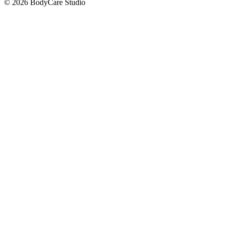
©
2026
BodyCare Studio