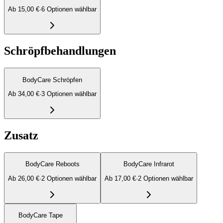
Ab
15,00 €
·
6
Option
en
wählbar
Schröpfbehandlungen
BodyCare Schröpfen
Ab
34,00 €
·
3
Option
en
wählbar
Zusatz
BodyCare Reboots
BodyCare Infrarot
Ab
26,00 €
·
2
Option
en
wählbar
Ab
17,00 €
·
2
Option
en
wählbar
BodyCare Tape